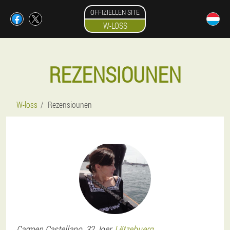
OFFIZIELLEN SITE
W-LOSS
REZENSIOUNEN
W-loss
Rezensiounen
Carmen
Castellano
, 32 Joer,
Lëtzebuerg