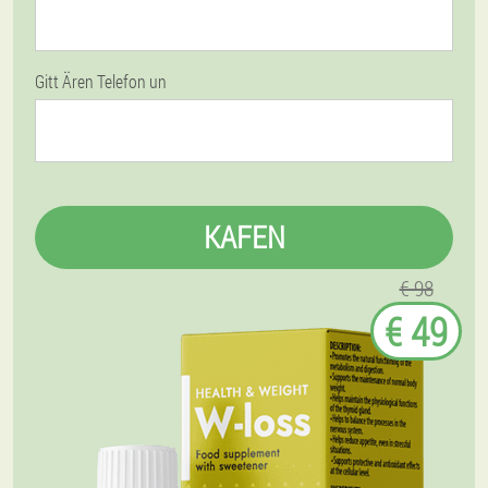
Gitt Ären Telefon un
KAFEN
€ 98
€ 49