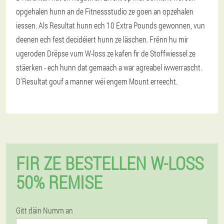
opgehalen hunn an de Fitnessstudio ze goen an opzehalen
iessen. Als Resultat hunn ech 10 Extra Pounds gewonnen, vun
deenen ech fest decidéiert hunn ze läschen. Frënn hu mir
ugeroden Drëpse vum W-loss ze kafen fir de Stoffwiessel ze
stäerken - ech hunn dat gemaach a war agreabel iwwerrascht.
D'Resultat gouf a manner wéi engem Mount erreecht.
FIR ZE BESTELLEN W-LOSS
50% REMISE
Gitt däin Numm an