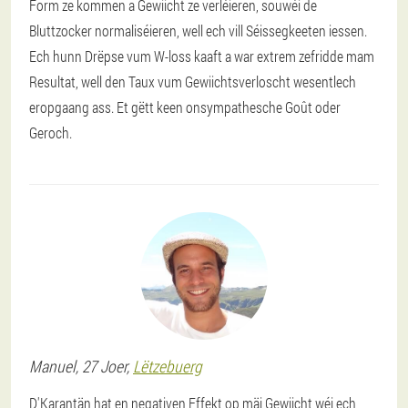
Form ze kommen a Gewiicht ze verléieren, souwéi de
Bluttzocker normaliséieren, well ech vill Séissegkeeten iessen.
Ech hunn Drëpse vum W-loss kaaft a war extrem zefridde mam
Resultat, well den Taux vum Gewiichtsverloscht wesentlech
eropgaang ass. Et gëtt keen onsympathesche Goût oder
Geroch.
Manuel
, 27 Joer,
Lëtzebuerg
D'Karantän hat en negativen Effekt op mäi Gewiicht wéi ech