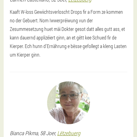
Kaaft W-loss Gewiichtsverloscht Drops fir a Form ze kommen
no der Gebuert. Nom Iwwerpréiwung vun der
Zesummesetzung huet mäi Dokter gesot datt alles gutt ass, et
kann dauernd applizéiert ginn, an et gëtt kee Schued fir de
Kierper. Ech hunn d'Ernährung e bësse gefollegt a kleng Lasten
um Kierper ginn.
Bianca
Pikma
, 58 Joer,
Lëtzebuerg