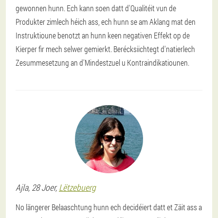
gewonnen hunn. Ech kann soen datt d'Qualitéit vun de
Produkter zimlech héich ass, ech hunn se am Aklang mat den
Instruktioune benotzt an hunn keen negativen Effekt op de
Kierper fir mech selwer gemierkt. Berécksiichtegt d'natierlech
Zesummesetzung an d'Mindestzuel u Kontraindikatiounen.
Ajla
, 28 Joer,
Lëtzebuerg
No längerer Belaaschtung hunn ech decidéiert datt et Zäit ass a