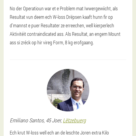
No der Operatioun war et e Problem mat Iwwergewiicht, als
Resultat vun deem ech W-loss Drëpsen kaaft hunn fir op
d'mannst e puer Resultater ze erreechen, well kierperlech
Aktivitéit contraindicated ass. Als Resultat, an engem Mount
ass si zréck op hir vireg Form, 8 kg erofgaang.
Emiliano
Santos
, 45 Joer,
Lëtzebuerg
Ech krut W-loss well ech an de leschte Joren extra Kilo