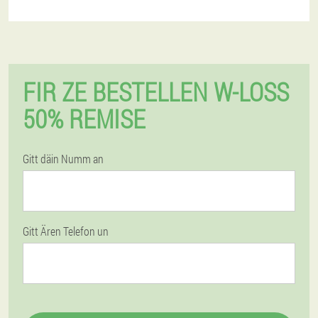
FIR ZE BESTELLEN W-LOSS
50% REMISE
Gitt däin Numm an
Gitt Ären Telefon un