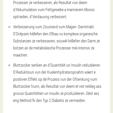
Prozesser ze verbesseren, als Resultat vun deem
d'Akkumulation vum Fettgewebe a mannerem Mooss
optrieden, d'Verdauung verbessert.
Verbesserung vum Zoustand vum Magen -Darmtrakt.
D'Drëpsen hëllefen den Ofbau vu komplexe organesche
Substanzen ze verbesseren, souwéi hëllefen den Darm ze
botzen an de metabolesche Prozesser méi intensiv ze
maachen.
Bluttzocker senken an d'Quantitéit un Insulin reduzéieren.
D'Reduktioun vun der Kuelenhydrateropnahm wäert e
positiven Effekt op de Prozess vun der Ofsenkung vum
Bluttzocker hunn, als Resultat vun deem et net néideg ass
grouss Quantitéiten un Insulin ze produzéieren. Dëst ass
eng Method fir den Typ 2 Diabetis ze vermeiden.