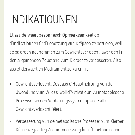
INDIKATIOUNEN
Et ass derwäert besonnesch Opmierksamkeet op
d'Indikatiounen fir d'Benotzung vun Drëpsen ze bezuelen, well
se bäidroen net nëmmen zum Gewiichtsverloscht, awer och fir
den allgemengen Zoustand vum Kierper ze verbesseren. Also
ass et derwäert en Medikament ze kafen fir:
Gewiichtsverloscht. Dëst ass d'Haaptrichtung vun der
Uwendung vum W-loss, well d'Aktivatioun vu metabolesche
Prozesser an den Verdauungssystem op alle Fall zu
Gewiichtsverloscht féiert.
Verbesserung vun de metabolesche Prozesser vum Kierper.
Déi eenzegaarteg Zesummesetzung hëlleft metabolesche