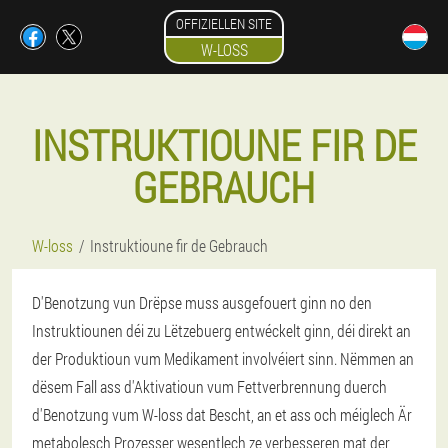
OFFIZIELLEN SITE
W-LOSS
INSTRUKTIOUNE FIR DE
GEBRAUCH
W-loss
Instruktioune fir de Gebrauch
D'Benotzung vun Drëpse muss ausgefouert ginn no den
Instruktiounen déi zu Lëtzebuerg entwéckelt ginn, déi direkt an
der Produktioun vum Medikament involvéiert sinn. Nëmmen an
dësem Fall ass d'Aktivatioun vum Fettverbrennung duerch
d'Benotzung vum W-loss dat Bescht, an et ass och méiglech Är
metabolesch Prozesser wesentlech ze verbesseren mat der