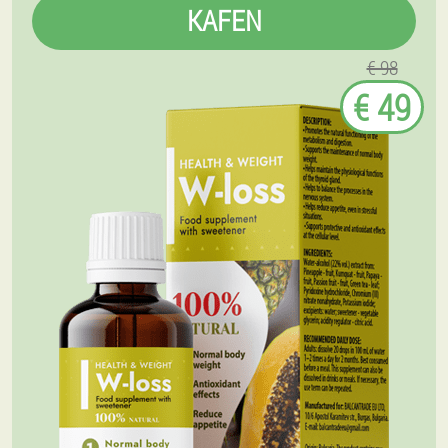
KAFEN
€ 98
€ 49