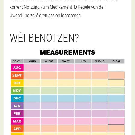
korrekt Notzung vum Medikament. D'Regele vun der
Uwendung ze léieren ass obligatoresch.
WÉI BENOTZEN?