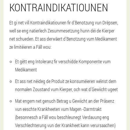
KONTRAINDIKATIOUNEN
Et gi net vill Kontraindikatiounen fir d'Benotzung vun Drëpsen,
well se eng natierlech Zesummesetzung hunn déi de Kierper
net schueden. Et ass derwäert d'Benotzung vum Medikament
ze limitéieren a Fäll wou:
Et gëtt eng Intoleranz fir verschidde Komponente vum
Medikament
Et ass net néideg de Produit ze konsuméieren wéinst dem
normalen Zoustand vum Kierper, och wat d'Gewiicht ugeet
Mat engem net genuch Betrag u Gewiicht an der Präsenz
vun eeschte Krankheeten vum Magen -Darmtrakt
(besonnesch a Fäll wou beschleunegt Verdauung eng
Verschlechterung vun der Krankheet kann verursaachen)