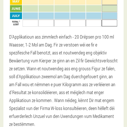
D'Applikatioun ass zimmlech einfach - 20 Drëpsen pro 100 ml
Waasser, 1-2 Mol am Dag. Fir ze verstoen wéi ee fir e
spezifesche Fall benotzt, ass et noutwendeg eng objektiv
Bewäertung vum Kierper ze ginn an en Zil fir Gewiichtsverloscht
ze setzen. Wann et noutwendeg ass eng grouss Figur ze falen,
soll d'Applikatioun zweemol am Dag duerchgefouert ginn, an
am Fall wou et nëmmen e puer Kilogramm ass ze verléieren an
d'Resultat ze konsolidéieren, ass et méiglech mat enger
Applikatioun ze kommen . Wann néideg, kënnt Dir mat engem
Spezialist vun der Firma W-loss konsultéieren, deen hëlleft déi
erfuerderlech Unzuel vun den Uwendungen vum Medikament
ze bestëmmen.