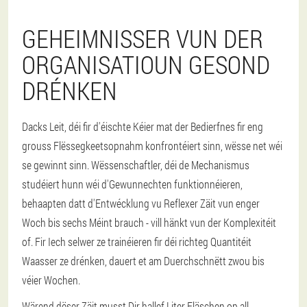
GEHEIMNISSER VUN DER
ORGANISATIOUN GESOND
DRÉNKEN
Dacks Leit, déi fir d'éischte Kéier mat der Bedierfnes fir eng
grouss Flëssegkeetsopnahm konfrontéiert sinn, wësse net wéi
se gewinnt sinn. Wëssenschaftler, déi de Mechanismus
studéiert hunn wéi d'Gewunnechten funktionnéieren,
behaapten datt d'Entwécklung vu Reflexer Zäit vun enger
Woch bis sechs Méint brauch - vill hänkt vun der Komplexitéit
of. Fir Iech selwer ze trainéieren fir déi richteg Quantitéit
Waasser ze drénken, dauert et am Duerchschnëtt zwou bis
véier Wochen.
Wärend dëser Zäit musst Dir hallef Liter Fläschen op all