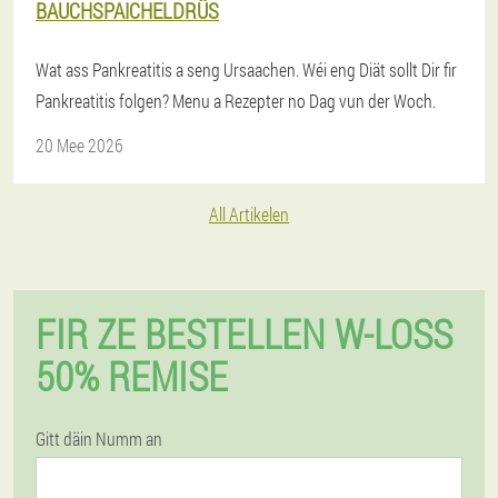
BAUCHSPAICHELDRÜS
Wat ass Pankreatitis a seng Ursaachen. Wéi eng Diät sollt Dir fir
Pankreatitis folgen? Menu a Rezepter no Dag vun der Woch.
20 Mee 2026
All Artikelen
FIR ZE BESTELLEN W-LOSS
50% REMISE
Gitt däin Numm an