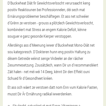
D'Buckwheat Diät fir Gewiichtsverloscht verursaacht keng
positiv Reaktiounen bei Professionnelen, déi sech mat
Ernärungsprobleemer beschäftegen. Et ass net schwéier
d'Grënn ze verstoen - grouss a plötzlech Gewiichtsverloscht,
kombinéiert mat Stress an engem Kalorie Defizit, kënne
souguer e ganz gesonde Kierper verstoppen.
Allerdéngs ass d'Meenung iwwer d'Buckwheat Mono-Diät net
sou kategoresch. D'Dokteren hunn eng positiv Haltung zu
dësem Getreide wéinst senge Virdeeler an der räicher
Zesummesetzung. Zousätzlech, wann Dir un d'recommandéiert
Zäit halen - net méi wéi 14 Deeg, kënnt Dir den Effekt ouni
Schued fir d'Gesondheet kréien.
Et ass och wäert ze verstoen datt nom Enn vum Kalorie Fasten,
musst Dir Är Ernährung radikal iwwerdenken.
Als éischt, saturéiert et mat Faser, Vitaminnen a