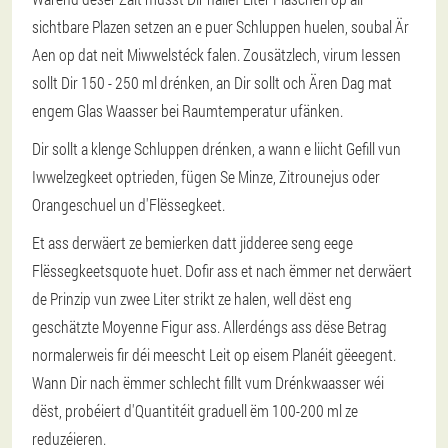
sichtbare Plazen setzen an e puer Schluppen huelen, soubal Är
Aen op dat neit Miwwelstéck falen. Zousätzlech, virum Iessen
sollt Dir 150 - 250 ml drénken, an Dir sollt och Ären Dag mat
engem Glas Waasser bei Raumtemperatur ufänken.
Dir sollt a klenge Schluppen drénken, a wann e liicht Gefill vun
Iwwelzegkeet optrieden, fügen Se Minze, Zitrounejus oder
Orangeschuel un d'Flëssegkeet.
Et ass derwäert ze bemierken datt jidderee seng eege
Flëssegkeetsquote huet. Dofir ass et nach ëmmer net derwäert
de Prinzip vun zwee Liter strikt ze halen, well dëst eng
geschätzte Moyenne Figur ass. Allerdéngs ass dëse Betrag
normalerweis fir déi meescht Leit op eisem Planéit gëeegent.
Wann Dir nach ëmmer schlecht fillt vum Drénkwaasser wéi
dëst, probéiert d'Quantitéit graduell ëm 100-200 ml ze
reduzéieren.