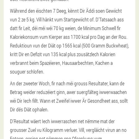
Während den éischten 7 Deeg, kënnt Dir Äddi soen Gewiicht
vun 2 ze 5 kg. Vill hänkt vum Startgewiicht of. D'Tatsaach ass
datt fir Leit, déi méi wéi 70 kg weien, de Minimum Schwell fir
Kaloriekonsum vum Kierper ass 1700 kcal pro Dag an der Rou.
Reduktioun vun der Diät op 1565 kcal (500 Gramm Buckwheat),
kritt Dir en Defizit vun 135 kcal plus zousätzlech Kalorien
verbrannt beim Spazéieren, Hausaarbechten, Kachen a
souguer schlofen.
An der zweeter Woch, fir nach méi grouss Resultater, kann de
Betrag weider reduzéiert ginn, awer suergfälteg iwwerwaachen
wéi Dir Iech fillt. Wann et Zweifel iwwer Är Gesondheet ass, sollt
Dir dës Diät ophalen.
D'Resultat wäert Iech iwwerraschen net nëmme mat der
grousser Zuel vu Kilogramm verluer. Vill, vergläicht virun an no
Fotoen, gesinn net nëmmen eng Ofsenkung vum