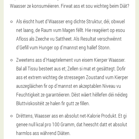
Waasser ze konsuméieren. Firwat ass et sou wichteg beim Diät?
Als éischt huet d'Waasser eng dichte Struktur, déi, obwuel
net laang, de Raum vum Magen fëllt. Hie reagéiert op esou
Afloss als Zeeche vu Sattheet. Als Resultat verschwënnt
d'Gefill vum Hunger op d'mannst eng hallef Stonn.
Zweetens ass d'Haaptelement vun eisem Kierper Waasser.
Bal all Tissu besteet aus et; Zellen si mat et gesättegt. Dofir
ass et extrem wichteg de stressegen Zoustand vum Kierper
auszegläichen fir op d'mannst en akzeptablen Niveau vu
Feuchtigkeit ze garantéieren. Dëst wäert hëllefen déi néideg
Bluttviskositéit ze halen fir gutt ze fillen.
Drëttens, Waasser ass en absolut net-Kalorie Produkt. Et gi
genee null kcal pro 100 Gramm, dat heescht datt et absolut
harmlos ass während Diäten.