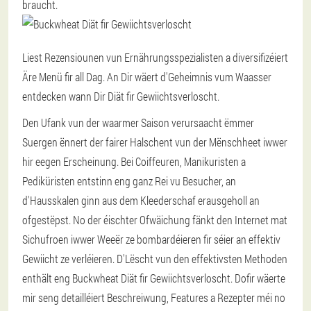
braucht.
Liest Rezensiounen vun Ernährungsspezialisten a diversifizéiert
Äre Menü fir all Dag. An Dir wäert d'Geheimnis vum Waasser
entdecken wann Dir Diät fir Gewiichtsverloscht.
Den Ufank vun der waarmer Saison verursaacht ëmmer
Suergen ënnert der fairer Halschent vun der Mënschheet iwwer
hir eegen Erscheinung. Bei Coiffeuren, Manikuristen a
Pediküristen entstinn eng ganz Rei vu Besucher, an
d'Hausskalen ginn aus dem Kleederschaf erausgeholl an
ofgestëpst. No der éischter Ofwäichung fänkt den Internet mat
Sichufroen iwwer Weeër ze bombardéieren fir séier an effektiv
Gewiicht ze verléieren. D'Lëscht vun den effektivsten Methoden
enthält eng Buckwheat Diät fir Gewiichtsverloscht. Dofir wäerte
mir seng detailléiert Beschreiwung, Features a Rezepter méi no