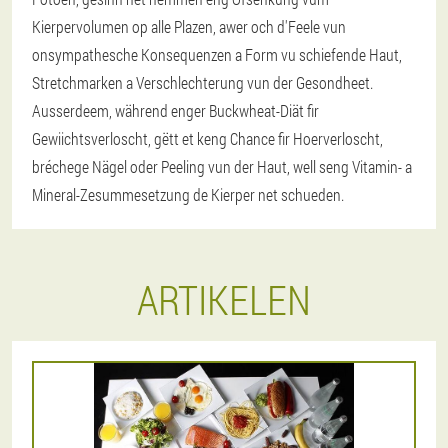
Kierpervolumen op alle Plazen, awer och d'Feele vun
onsympathesche Konsequenzen a Form vu schiefende Haut,
Stretchmarken a Verschlechterung vun der Gesondheet.
Ausserdeem, während enger Buckwheat-Diät fir
Gewiichtsverloscht, gëtt et keng Chance fir Hoerverloscht,
bréchege Nägel oder Peeling vun der Haut, well seng Vitamin- a
Mineral-Zesummesetzung de Kierper net schueden.
ARTIKELEN