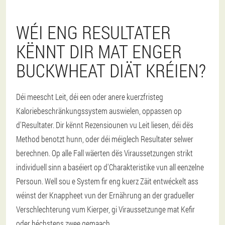
WÉI ENG RESULTATER
KËNNT DIR MAT ENGER
BUCKWHEAT DIÄT KRÉIEN?
Déi meescht Leit, déi een oder anere kuerzfristeg
Kaloriebeschränkungssystem auswielen, oppassen op
d'Resultater. Dir kënnt Rezensiounen vu Leit liesen, déi dës
Method benotzt hunn, oder déi méiglech Resultater selwer
berechnen. Op alle Fall wäerten dës Viraussetzungen strikt
individuell sinn a baséiert op d'Charakteristike vun all eenzelne
Persoun. Well sou e System fir eng kuerz Zäit entwéckelt ass
wéinst der Knappheet vun der Ernährung an der gradueller
Verschlechterung vum Kierper, gi Viraussetzunge mat Kefir
oder héchstens zwee gemaach.