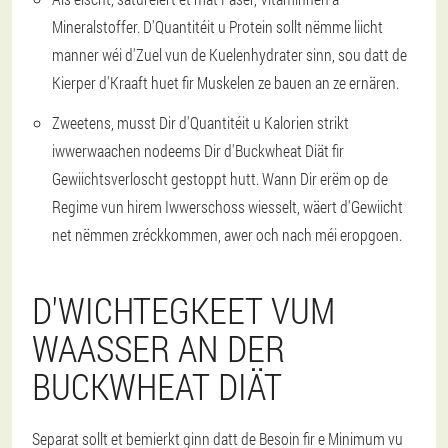
Mineralstoffer. D'Quantitéit u Protein sollt nëmme liicht
manner wéi d'Zuel vun de Kuelenhydrater sinn, sou datt de
Kierper d'Kraaft huet fir Muskelen ze bauen an ze ernären.
Zweetens, musst Dir d'Quantitéit u Kalorien strikt
iwwerwaachen nodeems Dir d'Buckwheat Diät fir
Gewiichtsverloscht gestoppt hutt. Wann Dir erëm op de
Regime vun hirem Iwwerschoss wiesselt, wäert d'Gewiicht
net nëmmen zréckkommen, awer och nach méi eropgoen.
D'WICHTEGKEET VUM
WAASSER AN DER
BUCKWHEAT DIÄT
Separat sollt et bemierkt ginn datt de Besoin fir e Minimum vu