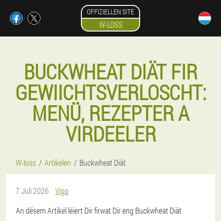
OFFIZIELLEN SITE
W-LOSS
BUCKWHEAT DIÄT FIR
GEWIICHTSVERLOSCHT:
MENÜ, REZEPTER A
VIRDEELER
W-loss
Artikelen
Buckwheat Diät
7 Juli 2026
Vigo
An dësem Artikel léiert Dir firwat Dir eng Buckwheat Diät