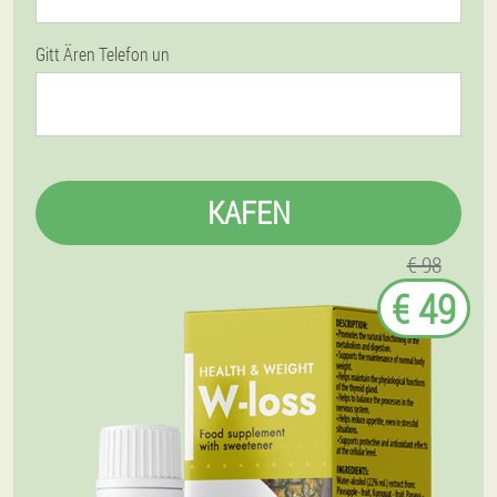
Gitt Ären Telefon un
KAFEN
€ 98
€ 49