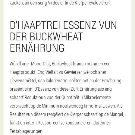
kucken, an och seng Virdeeler fir de Kierper evaluéieren.
D'HAAPTREI ESSENZ VUN
DER BUCKWHEAT
ERNÄHRUNG
Wéi all aner Mono-Diät, Buckwheat brauch nëmmen een
Haaptprodukt. Eng Vielfalt vu Gewierzer, wéi och aner
Liewensmëttel, och kalorienarm, sollten net an der Ernährung
präsent sinn. D'Essenz vun dëser Zort Ernärung ass eng
schaarf Reduktioun vun der Quantitéit u Mikroelemente
verbraucht op de Minimum noutwendeg fir normal Liewen. Als
Resultat vun dësem reagéiert de Kierper schaarf op de Mangel,
fänkt un intern Ressourcen ze konsuméieren, dorënner
Fettablagerungen.