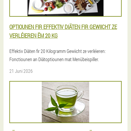
OPTIOUNEN FIR EFFEKTIV DIÄTEN FIR GEWIICHT ZE
VERLÉIEREN ËM 20 KG
Effektiv Diäten fir 20 Kilogramm Gewiicht ze verléieren:
Fonctiounen an Diätoptiounen mat Menübeispiller.
21 Juni 2026