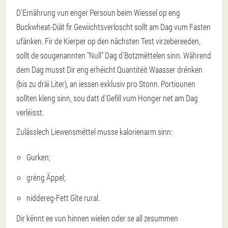
D'Ernährung vun enger Persoun beim Wiessel op eng
Buckwheat-Diät fir Gewiichtsverloscht sollt am Dag vum Fasten
ufänken. Fir de Kierper op den nächsten Test virzebereeden,
sollt de sougenannten "Null" Dag d'Botzmëttelen sinn. Während
dem Dag musst Dir eng erhéicht Quantitéit Waasser drénken
(bis zu dräi Liter), an iessen exklusiv pro Stonn. Portiounen
sollten kleng sinn, sou datt d'Gefill vum Honger net am Dag
verléisst.
Zulässlech Liewensmëttel musse kalorienarm sinn:
Gurken;
gréng Äppel;
niddereg-Fett Gîte rural.
Dir kënnt ee vun hinnen wielen oder se all zesummen