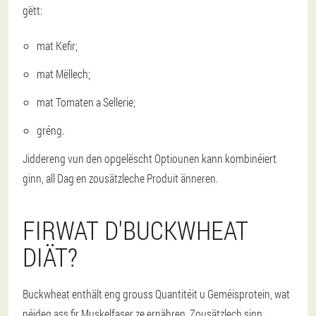
gëtt:
mat Kefir;
mat Mëllech;
mat Tomaten a Sellerie;
gréng.
Jiddereng vun den opgelëscht Optiounen kann kombinéiert
ginn, all Dag en zousätzleche Produit änneren.
FIRWAT D'BUCKWHEAT
DIÄT?
Buckwheat enthält eng grouss Quantitéit u Geméisprotein, wat
néideg ass fir Muskelfaser ze ernähren. Zousätzlech sinn