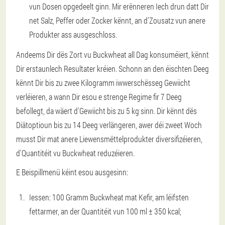
vun Dosen opgedeelt ginn. Mir erënneren Iech drun datt Dir
net Salz, Peffer oder Zocker kënnt, an d'Zousatz vun anere
Produkter ass ausgeschloss.
Andeems Dir dës Zort vu Buckwheat all Dag konsuméiert, kënnt
Dir erstaunlech Resultater kréien. Schonn an den éischten Deeg
kënnt Dir bis zu zwee Kilogramm iwwerschësseg Gewiicht
verléieren, a wann Dir esou e strenge Regime fir 7 Deeg
befollegt, da wäert d'Gewiicht bis zu 5 kg sinn. Dir kënnt dës
Diätoptioun bis zu 14 Deeg verlängeren, awer déi zweet Woch
musst Dir mat anere Liewensmëttelprodukter diversifizéieren,
d'Quantitéit vu Buckwheat reduzéieren.
E Beispillmenü kéint esou ausgesinn:
Iessen: 100 Gramm Buckwheat mat Kefir, am léifsten
fettarmer, an der Quantitéit vun 100 ml ± 350 kcal;