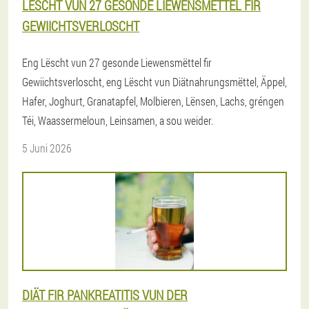
LËSCHT VUN 27 GESONDE LIEWENSMËTTEL FIR
GEWIICHTSVERLOSCHT
Eng Lëscht vun 27 gesonde Liewensmëttel fir
Gewiichtsverloscht, eng Lëscht vun Diätnahrungsmëttel, Äppel,
Hafer, Joghurt, Granatapfel, Molbieren, Lënsen, Lachs, gréngen
Téi, Waassermeloun, Leinsamen, a sou weider.
5 Juni 2026
DIÄT FIR PANKREATITIS VUN DER