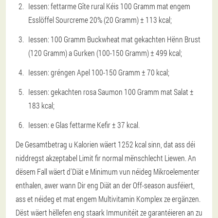
Iessen: fettarme Gîte rural Kéis 100 Gramm mat engem
Esslöffel Sourcreme 20% (20 Gramm) ± 113 kcal;
Iessen: 100 Gramm Buckwheat mat gekachten Hënn Brust
(120 Gramm) a Gurken (100-150 Gramm) ± 499 kcal;
Iessen: gréngen Apel 100-150 Gramm ± 70 kcal;
Iessen: gekachten rosa Saumon 100 Gramm mat Salat ±
183 kcal;
Iessen: e Glas fettarme Kefir ± 37 kcal.
De Gesamtbetrag u Kalorien wäert 1252 kcal sinn, dat ass déi
niddregst akzeptabel Limit fir normal mënschlecht Liewen. An
dësem Fall wäert d'Diät e Minimum vun néideg Mikroelementer
enthalen, awer wann Dir eng Diät an der Off-season ausféiert,
ass et néideg et mat engem Multivitamin Komplex ze ergänzen.
Dëst wäert hëllefen eng staark Immunitéit ze garantéieren an zu