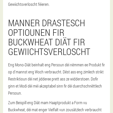
Gewiichtsverloscht féieren.
MANNER DRASTESCH
OPTIOUNEN FIR
BUCKWHEAT DIÄT FIR
GEWIICHTSVERLOSCHT
Eng Mono-Diät beinhalt eng Persoun déi nëmmen ee Produkt fir
op d'mannst eng Woch verbraucht. Dëst ass eng zimlech strikt
Restriktioun déi net jidderee prett ass ze widderstoen. Dofir
ginn et Modi déi méi akzeptabel sinn fir déi duerchschnëttlech
Persoun.
Zum Beispill eng Diät mam Haaptprodukt a Form vu
Buckwheat, déi mat enger Vielfalt vun zousätzlech verbraucht