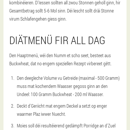
kombinéieren. D'Iessen sollten all zwou Stonnen geholl ginn, hir
Gesamtbetrag sollt 5-6 Mol sinn. Déi lescht sollt dräi Stonne
virum Schlafengehen giess ginn.
DIÄTMENÜ FIR ALL DAG
Den Haaptmenü, wéi den Numm et scho seet, besteet aus
Buckwheat, dat no engem speziellen Rezept virbereet gëtt.
Den deegleche Volume vu Getreide (maximal - 500 Gramm)
muss mat kochendem Waasser gegoss ginn an den
Undeel: 100 Gramm Buckwheat - 200 ml Waasser.
Deckt d'Geriicht mat engem Deckel a setzt op enger
waarmer Plaz iwwer Nuecht.
Moies soll déi resultéierend gedämpft Porridge an d'Zuel