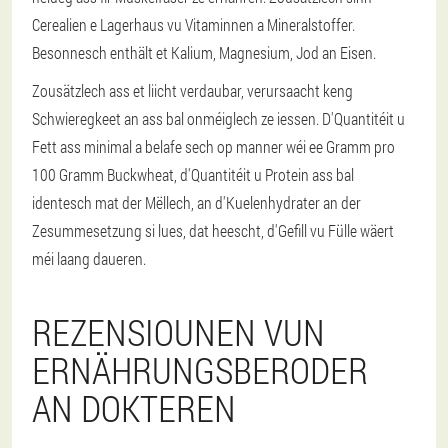
Cerealien e Lagerhaus vu Vitaminnen a Mineralstoffer.
Besonnesch enthält et Kalium, Magnesium, Jod an Eisen.
Zousätzlech ass et liicht verdaubar, verursaacht keng
Schwieregkeet an ass bal onméiglech ze iessen. D'Quantitéit u
Fett ass minimal a belafe sech op manner wéi ee Gramm pro
100 Gramm Buckwheat, d'Quantitéit u Protein ass bal
identesch mat der Mëllech, an d'Kuelenhydrater an der
Zesummesetzung si lues, dat heescht, d'Gefill vu Fülle wäert
méi laang daueren.
REZENSIOUNEN VUN
ERNÄHRUNGSBERODER
AN DOKTEREN