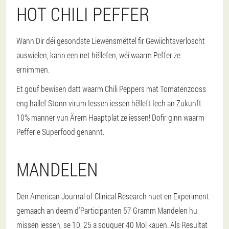
HOT CHILI PEFFER
Wann Dir déi gesondste Liewensmëttel fir Gewiichtsverloscht
auswielen, kann een net hëllefen, wéi waarm Peffer ze
ernimmen.
Et gouf bewisen datt waarm Chili Peppers mat Tomatenzooss
eng hallef Stonn virum Iessen iessen hëlleft Iech an Zukunft
10% manner vun Ärem Haaptplat ze iessen! Dofir ginn waarm
Peffer e Superfood genannt.
MANDELEN
Den American Journal of Clinical Research huet en Experiment
gemaach an deem d'Participanten 57 Gramm Mandelen hu
missen iessen, se 10, 25 a souguer 40 Mol kauen. Als Resultat