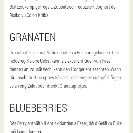
Bluttzockerspigel regelt. Zousätzlech reduzéiert Joghurt de
Risiko vu Colon Kriibs.
GRANATEN
Granatapfel ass mat Antioxidantien a Folsäure gelueden. Dës
niddereg-Kalorie Uebst kann als excellent Quell vun Faser
déngen an, zousätzlech, kann den Honger entlaaschten. Wann
Dir Loscht hutt op eppes Séisses, iesst eng Granatapfel, fügen
se an eng Zalot oder drénkt Granatapfeljus.
BLUEBERRIES
Dës Berry enthält vill Antioxidantien a Faser, déi d'Gefill vu Fülle
méi laang daueren.