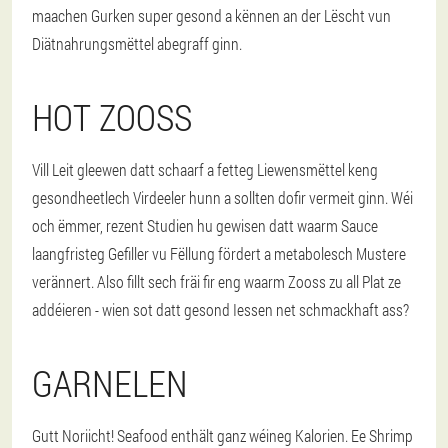
maachen Gurken super gesond a kënnen an der Lëscht vun
Diätnahrungsmëttel abegraff ginn.
HOT ZOOSS
Vill Leit gleewen datt schaarf a fetteg Liewensmëttel keng
gesondheetlech Virdeeler hunn a sollten dofir vermeit ginn. Wéi
och ëmmer, rezent Studien hu gewisen datt waarm Sauce
laangfristeg Gefiller vu Fëllung fördert a metabolesch Mustere
verännert. Also fillt sech fräi fir eng waarm Zooss zu all Plat ze
addéieren - wien sot datt gesond Iessen net schmackhaft ass?
GARNELEN
Gutt Noriicht! Seafood enthält ganz wéineg Kalorien. Ee Shrimp