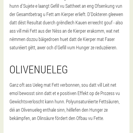
hunn d'Sujete e laangt Gefill vu Sattheet an eng Ofsenkung vun
der Gesamtbetrag u Fett am Kierper erlieft. D'Dokteren gleewen
datt dëst Resultat duerch grëndlech Kauen erreecht gouf - also
ass vill méi Fett aus der Nëss an de Kierper erakomm, wat net
nëmmen dozou bäigedroen huet datt de Kierper mat Faser
saturéiert gëtt, awer och d'Gefill vum Hunger ze reduzéieren.
OLIVENUELEG
Ganz oft ass Ueleg mat Fett verbonnen, sou datt vill Leit net
emol bewosst sinn datt et e positiven Effekt op de Prozess vu
Gewiichtsverloscht kann hunn. Polyunsaturéierte Fettsäuren,
déi an Olivenueleg enthale sinn, hëllefen den Hunger ze
bekämpfen, an Olinsäure fördert den Ofbau vu Fette.