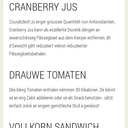
CRANBERRY JUS
Zousätzlech zu enger grousser Quantitéit vun Antioxidantien,
Cranberry Jus kann als exzellente Diuretik déngen an
iwwerschësseg Flëssegkeet aus dem Kierper entfernen, dh
d'Gewiicht gëtt reduzéiert wéinst reduzéierter
Flëssegkeetsbehalen.
DRAUWE TOMATEN
Dës kleng Tomaten enthalen nëmmen 30 Kikalorien. Dir kënnt
se an eng Zalot addéieren oder se als Snack benotzen - sëtzt
einfach zréck an engem gemittleche Stull a genéisst!
VOLLKORN SANDWICH