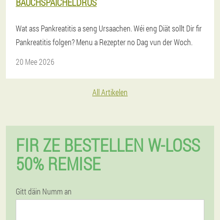
BAUCHSPAICHELDRÜS
Wat ass Pankreatitis a seng Ursaachen. Wéi eng Diät sollt Dir fir
Pankreatitis folgen? Menu a Rezepter no Dag vun der Woch.
20 Mee 2026
All Artikelen
FIR ZE BESTELLEN W-LOSS
50% REMISE
Gitt däin Numm an