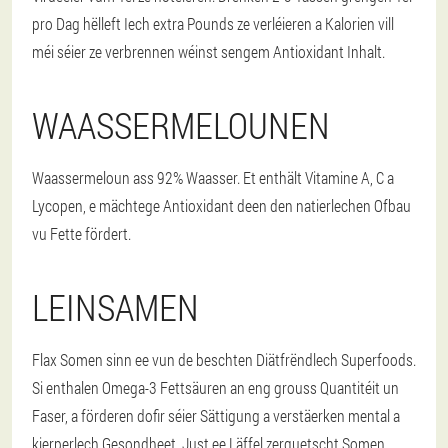
pro Dag hëlleft Iech extra Pounds ze verléieren a Kalorien vill
méi séier ze verbrennen wéinst sengem Antioxidant Inhalt.
WAASSERMELOUNEN
Waassermeloun ass 92% Waasser. Et enthält Vitamine A, C a
Lycopen, e mächtege Antioxidant deen den natierlechen Ofbau
vu Fette fördert.
LEINSAMEN
Flax Somen sinn ee vun de beschten Diätfrëndlech Superfoods.
Si enthalen Omega-3 Fettsäuren an eng grouss Quantitéit un
Faser, a förderen dofir séier Sättigung a verstäerken mental a
kierperlech Gesondheet. Just ee Läffel zerquetscht Somen