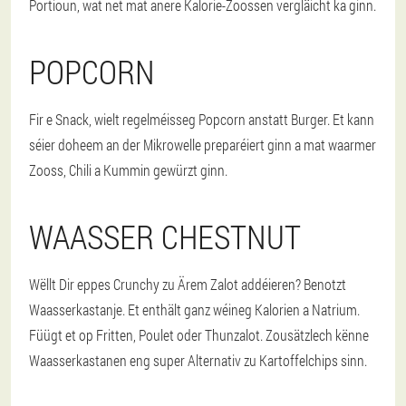
Portioun, wat net mat anere Kalorie-Zoossen vergläicht ka ginn.
POPCORN
Fir e Snack, wielt regelméisseg Popcorn anstatt Burger. Et kann
séier doheem an der Mikrowelle preparéiert ginn a mat waarmer
Zooss, Chili a Kummin gewürzt ginn.
WAASSER CHESTNUT
Wëllt Dir eppes Crunchy zu Ärem Zalot addéieren? Benotzt
Waasserkastanje. Et enthält ganz wéineg Kalorien a Natrium.
Füügt et op Fritten, Poulet oder Thunzalot. Zousätzlech kënne
Waasserkastanen eng super Alternativ zu Kartoffelchips sinn.