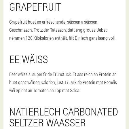
GRAPEFRUIT
Grapefruit huet en erfrëschende, séissen a séissen
Geschmaach. Trotz der Tatsaach, datt eng grouss Uebst
nëmmen 120 Kilokalorien enthält, fillt Dir Iech ganz laang voll.
EE WÄISS
Eeër wäiss si super fir de Frühstück. Et ass reich an Protein an
huet ganz wéineg Kalorien, just 17. Mix de Protein mat Geméis
wéi Spinat an Tomaten an Top mat Salsa.
NATIERLECH CARBONATED
SELTZER WAASSER