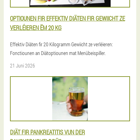
OPTIOUNEN FIR EFFEKTIV DIÄTEN FIR GEWIICHT ZE
VERLÉIEREN ËM 20 KG
Effektiv Diäten fir 20 Kilogramm Gewiicht ze verléieren:
Fonctiounen an Diätoptiounen mat Menübeispiller.
21 Juni 2026
DIÄT FIR PANKREATITIS VUN DER