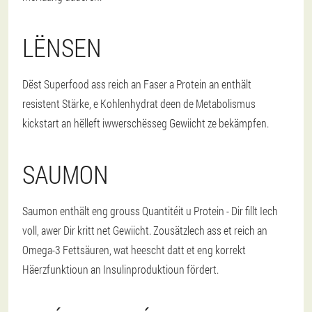
LËNSEN
Dëst Superfood ass reich an Faser a Protein an enthält
resistent Stärke, e Kohlenhydrat deen de Metabolismus
kickstart an hëlleft iwwerschësseg Gewiicht ze bekämpfen.
SAUMON
Saumon enthält eng grouss Quantitéit u Protein - Dir fillt Iech
voll, awer Dir kritt net Gewiicht. Zousätzlech ass et reich an
Omega-3 Fettsäuren, wat heescht datt et eng korrekt
Häerzfunktioun an Insulinproduktioun fördert.