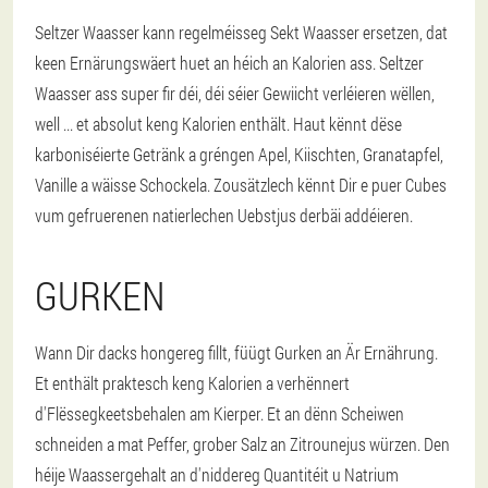
Seltzer Waasser kann regelméisseg Sekt Waasser ersetzen, dat
keen Ernärungswäert huet an héich an Kalorien ass. Seltzer
Waasser ass super fir déi, déi séier Gewiicht verléieren wëllen,
well ... et absolut keng Kalorien enthält. Haut kënnt dëse
karboniséierte Getränk a gréngen Apel, Kiischten, Granatapfel,
Vanille a wäisse Schockela. Zousätzlech kënnt Dir e puer Cubes
vum gefruerenen natierlechen Uebstjus derbäi addéieren.
GURKEN
Wann Dir dacks hongereg fillt, füügt Gurken an Är Ernährung.
Et enthält praktesch keng Kalorien a verhënnert
d'Flëssegkeetsbehalen am Kierper. Et an dënn Scheiwen
schneiden a mat Peffer, grober Salz an Zitrounejus würzen. Den
héije Waassergehalt an d'niddereg Quantitéit u Natrium