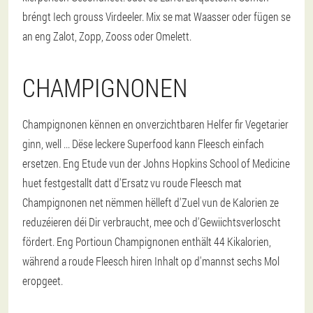
bréngt Iech grouss Virdeeler. Mix se mat Waasser oder fügen se
an eng Zalot, Zopp, Zooss oder Omelett.
CHAMPIGNONEN
Champignonen kënnen en onverzichtbaren Helfer fir Vegetarier
ginn, well ... Dëse leckere Superfood kann Fleesch einfach
ersetzen. Eng Etude vun der Johns Hopkins School of Medicine
huet festgestallt datt d'Ersatz vu roude Fleesch mat
Champignonen net nëmmen hëlleft d'Zuel vun de Kalorien ze
reduzéieren déi Dir verbraucht, mee och d'Gewiichtsverloscht
fördert. Eng Portioun Champignonen enthält 44 Kikalorien,
während a roude Fleesch hiren Inhalt op d'mannst sechs Mol
eropgeet.