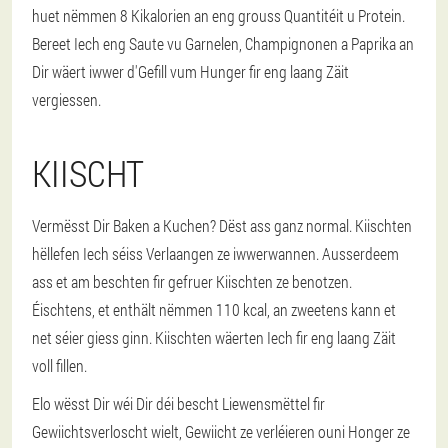
huet nëmmen 8 Kikalorien an eng grouss Quantitéit u Protein.
Bereet Iech eng Saute vu Garnelen, Champignonen a Paprika an
Dir wäert iwwer d'Gefill vum Hunger fir eng laang Zäit
vergiessen.
KIISCHT
Vermësst Dir Baken a Kuchen? Dëst ass ganz normal. Kiischten
hëllefen Iech séiss Verlaangen ze iwwerwannen. Ausserdeem
ass et am beschten fir gefruer Kiischten ze benotzen.
Éischtens, et enthält nëmmen 110 kcal, an zweetens kann et
net séier giess ginn. Kiischten wäerten Iech fir eng laang Zäit
voll fillen.
Elo wësst Dir wéi Dir déi bescht Liewensmëttel fir
Gewiichtsverloscht wielt, Gewiicht ze verléieren ouni Honger ze