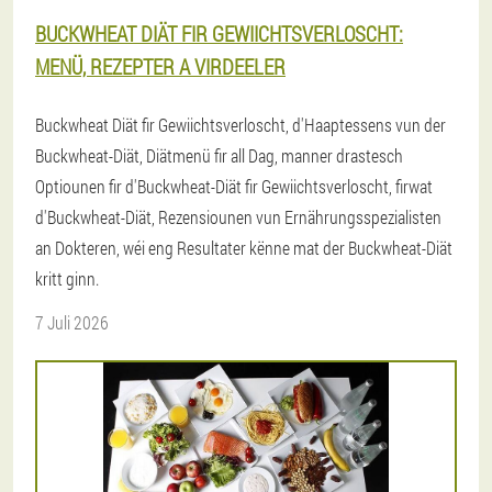
BUCKWHEAT DIÄT FIR GEWIICHTSVERLOSCHT:
MENÜ, REZEPTER A VIRDEELER
Buckwheat Diät fir Gewiichtsverloscht, d'Haaptessens vun der
Buckwheat-Diät, Diätmenü fir all Dag, manner drastesch
Optiounen fir d'Buckwheat-Diät fir Gewiichtsverloscht, firwat
d'Buckwheat-Diät, Rezensiounen vun Ernährungsspezialisten
an Dokteren, wéi eng Resultater kënne mat der Buckwheat-Diät
kritt ginn.
7 Juli 2026