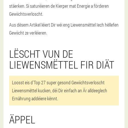
stäerken. Si saturéieren de Kierper mat Energie a förderen
Gewiichtsverloscht.
Aus dësem Artikel léiert Dir wéi eng Liewensmëttel Iech hëllefen
Gewiicht ze verléieren.
LËSCHT VUN DE
LIEWENSMËTTEL FIR DIÄT
Loosst eis d'Top 27 super gesond Gewiichtsverloscht
Liewensmëttel kucken, déi Dir einfach an Är alldeeglech
Ernährung addéiere kënnt.
ÄPPEL