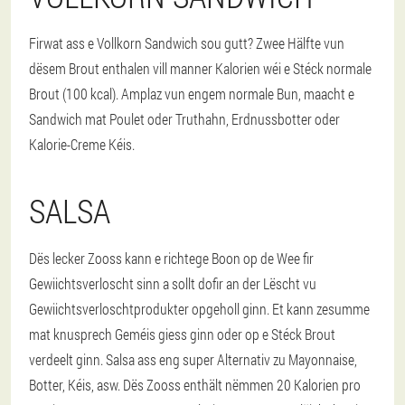
Firwat ass e Vollkorn Sandwich sou gutt? Zwee Hälfte vun
dësem Brout enthalen vill manner Kalorien wéi e Stéck normale
Brout (100 kcal). Amplaz vun engem normale Bun, maacht e
Sandwich mat Poulet oder Truthahn, Erdnussbotter oder
Kalorie-Creme Kéis.
SALSA
Dës lecker Zooss kann e richtege Boon op de Wee fir
Gewiichtsverloscht sinn a sollt dofir an der Lëscht vu
Gewiichtsverloschtprodukter opgeholl ginn. Et kann zesumme
mat knusprech Geméis giess ginn oder op e Stéck Brout
verdeelt ginn. Salsa ass eng super Alternativ zu Mayonnaise,
Botter, Kéis, asw. Dës Zooss enthält nëmmen 20 Kalorien pro