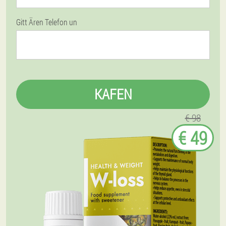
Gitt Ären Telefon un
KAFEN
€ 98
€ 49