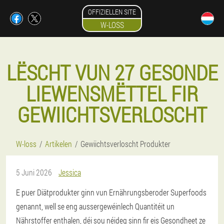
OFFIZIELLEN SITE
W-LOSS
LËSCHT VUN 27 GESONDE
LIEWENSMËTTEL FIR
GEWIICHTSVERLOSCHT
W-loss
Artikelen
Gewiichtsverloscht Produkter
5 Juni 2026
Jessica
E puer Diätprodukter ginn vun Ernährungsberoder Superfoods
genannt, well se eng aussergewéinlech Quantitéit un
Nährstoffer enthalen, déi sou néideg sinn fir eis Gesondheet ze