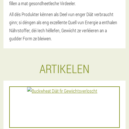
fillen a mat gesondheetleche Virdeeler.
All dës Produkter kënnen als Deel vun enger Diät verbraucht
ginn; si déngen als eng exzellente Quell vun Energie a enthalen
Nährstoffer, déi Iech hëllefen, Gewiicht ze verléieren an a
gudder Form ze bleiwen.
ARTIKELEN