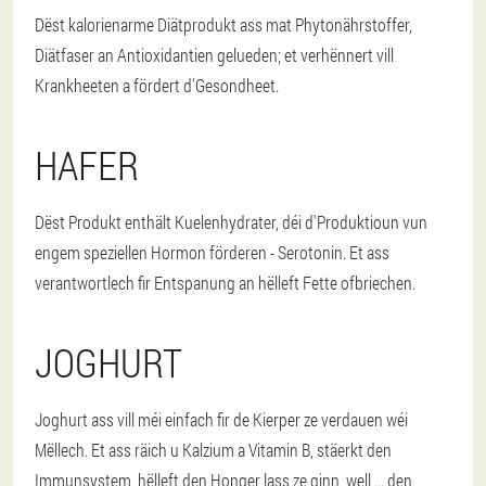
Dëst kalorienarme Diätprodukt ass mat Phytonährstoffer,
Diätfaser an Antioxidantien gelueden; et verhënnert vill
Krankheeten a fördert d'Gesondheet.
HAFER
Dëst Produkt enthält Kuelenhydrater, déi d'Produktioun vun
engem speziellen Hormon förderen - Serotonin. Et ass
verantwortlech fir Entspanung an hëlleft Fette ofbriechen.
JOGHURT
Joghurt ass vill méi einfach fir de Kierper ze verdauen wéi
Mëllech. Et ass räich u Kalzium a Vitamin B, stäerkt den
Immunsystem, hëlleft den Honger lass ze ginn, well ... den