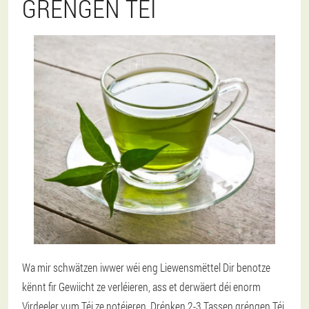
GRÉNGEN TÉI
Wa mir schwätzen iwwer wéi eng Liewensmëttel Dir benotze
kënnt fir Gewiicht ze verléieren, ass et derwäert déi enorm
Virdeeler vum Téi ze notéieren. Drénken 2-3 Tassen gréngen Téi