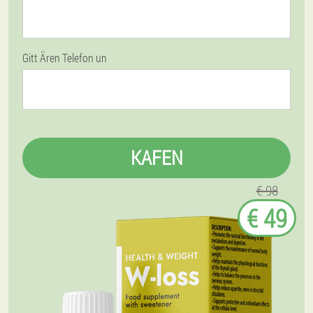
Gitt Ären Telefon un
KAFEN
€ 98
€ 49