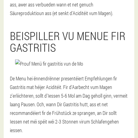
ass, awer ass verbueden wann et net genuch
Säureproduktioun ass (et senkt d'Aciditéit vum Magen).
BEISPILLER VU MENUE FIR
GASTRITIS
De Menu hei ënnendrënner presentéiert Empfehlungen fir
Gastritis mat héijer Aciditéit. Fir d'Aarbecht vum Magen
z'erliichteren, sollt d'Iessen 5-6 Mol am Dag geholl ginn, vermeit
laang Pausen. Och, wann Dir Gastritis hutt, ass et net
recommandéiert fir de Frühstück ze sprangen, an Dir sollt
Iessen net méi spéit wéi 2-3 Stonnen virum Schlafengehen
iessen.