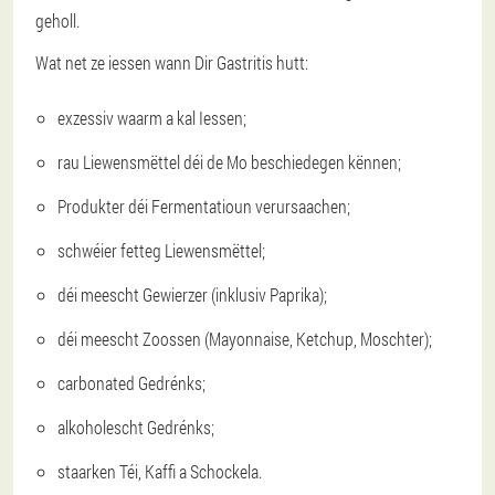
geholl.
Wat net ze iessen wann Dir Gastritis hutt:
exzessiv waarm a kal Iessen;
rau Liewensmëttel déi de Mo beschiedegen kënnen;
Produkter déi Fermentatioun verursaachen;
schwéier fetteg Liewensmëttel;
déi meescht Gewierzer (inklusiv Paprika);
déi meescht Zoossen (Mayonnaise, Ketchup, Moschter);
carbonated Gedrénks;
alkoholescht Gedrénks;
staarken Téi, Kaffi a Schockela.