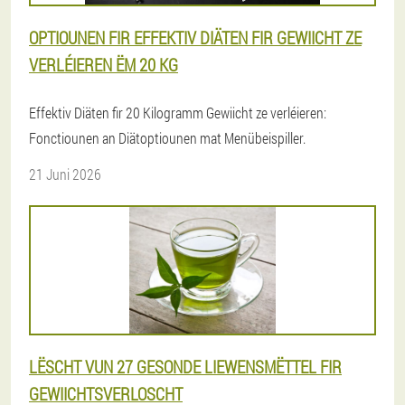
OPTIOUNEN FIR EFFEKTIV DIÄTEN FIR GEWIICHT ZE
VERLÉIEREN ËM 20 KG
Effektiv Diäten fir 20 Kilogramm Gewiicht ze verléieren:
Fonctiounen an Diätoptiounen mat Menübeispiller.
21 Juni 2026
LËSCHT VUN 27 GESONDE LIEWENSMËTTEL FIR
GEWIICHTSVERLOSCHT