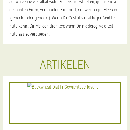
schwätzen iwwer alkalescht Geméis a gestuelten, gebakene a
gekachten Form, verschidde Kompott, souwéi mager Fleesch
(gehackt oder gehackt). Wann Dir Gastritis mat héijer Aciditéit
hutt, kënnt Dir Mëllech drénken; wann Dir niddereg Aciditéit
hutt, ass et verbueden.
ARTIKELEN