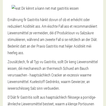
Ernährung fir Gastritis hänkt dovun of ob et erhéicht oder
reduzéiert Aciditéit ass. Am éischte Fall ass et recommandéiert
Liewensmëttel ze vermeiden, déi d'Produktioun vu Salzsäure
stimuléieren, während am zweete Fall si se nëtzlech an der Diät.
Bedenkt datt an der Praxis Gastritis mat héijer Aciditéit méi
heefeg ass.
Zousätzlech, fir all Typ vu Gastritis, sollt Dir keng Liewensmëttel
iessen, déi mechanesch an thermesch Schued am Bauch
verursaachen - haaptsächlech Cracker an exzessiv waarme
Liewensmëttel. Kuelestoff Gedrénks, waarm Gewierzer, an
iwwerschësseg Salz sinn verbueden.
D'Diät fir Gastritis sollt aus haaptsächlech flëssege a porridge-
ähnleche Liewensmëttel besteet, waarm a klenge Portiounen