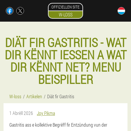
OFFIZIELLEN SITE
W-LOSS
DIÄT FIR GASTRITIS - WAT
DIR KËNNT IESSEN A WAT
DIR KËNNT NET? MENU
BEISPILLER
W-loss
Artikelen
Diät fir Gastritis
1 Abrëll 2026
Joy Pikma
Gastritis ass e kollektive Begrëff fir Entzündung vun der