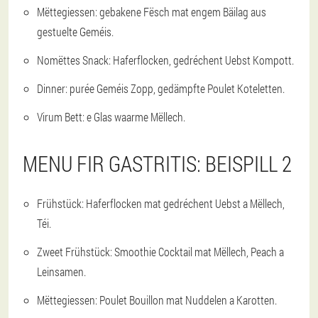
Mëttegiessen: gebakene Fësch mat engem Bäilag aus
gestuelte Geméis.
Nomëttes Snack: Haferflocken, gedréchent Uebst Kompott.
Dinner: purée Geméis Zopp, gedämpfte Poulet Koteletten.
Virum Bett: e Glas waarme Mëllech.
MENU FIR GASTRITIS: BEISPILL 2
Frühstück: Haferflocken mat gedréchent Uebst a Mëllech,
Téi.
Zweet Frühstück: Smoothie Cocktail mat Mëllech, Peach a
Leinsamen.
Mëttegiessen: Poulet Bouillon mat Nuddelen a Karotten.