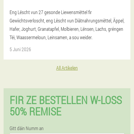
Eng Lëscht vun 27 gesonde Liewensmëttel fir
Gewiichtsverloscht, eng Lëscht vun Diätnahrungsmëttel, Äppel,
Hafer, Joghurt, Granatapfel, Molbieren, Lënsen, Lachs, gréngen
Téi, Waassermeloun, Leinsamen, a sou weider.
5 Juni 2026
All Artikelen
FIR ZE BESTELLEN W-LOSS
50% REMISE
Gitt däin Numm an