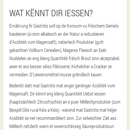
WAT KËNNT DIR IESSEN?
Ernährung fir Gastritis soll op de Konsum vu frëschem Geméis
baséieren (si sinn alkalesch an der Natur a reduzéieren
d'Aciditéit vum Magensaft), natierlech Produkter (gutt
gekachten Vollkorn Cerealien), Mageres Fleesch an Eeër.
Nuddelen an eng kleng Quantitéit frësch Brout sinn akzeptabel,
awer et ass besser séiss Pâtisserie, Kichelcher a Cracker ze
vermeiden. D'Liewensmëttel musse grëndlech kauen.
Bedenkt datt mat Gastritis mat enger gerénger Aciditéit vum
Magensaft, Dir kënnt eng kleng Quantitéit Uebst iessen
(haaptsächlech Zitrusfrüchte) an e puer Mëllechprodukter (zum
Beispill Gîte rural Kéis a Kéis) - wärend mat Gastritis mat héijer
Aciditéit se net recommandéiert sinn. Zur selwechter Zäit ass
Mëllech nëtzlech wann et iwwerschësseg Säureproduktioun