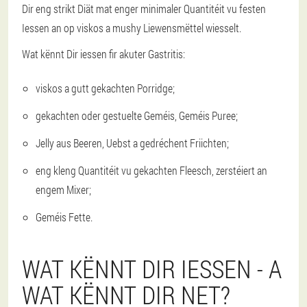
Dir eng strikt Diät mat enger minimaler Quantitéit vu festen
Iessen an op viskos a mushy Liewensmëttel wiesselt.
Wat kënnt Dir iessen fir akuter Gastritis:
viskos a gutt gekachten Porridge;
gekachten oder gestuelte Geméis, Geméis Puree;
Jelly aus Beeren, Uebst a gedréchent Friichten;
eng kleng Quantitéit vu gekachten Fleesch, zerstéiert an
engem Mixer;
Geméis Fette.
WAT KËNNT DIR IESSEN - A
WAT KËNNT DIR NET?