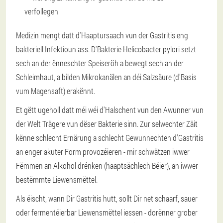
Medizin mengt datt d'Haaptursaach vun der Gastritis eng
bakteriell Infektioun ass. D'Bakterie Helicobacter pylori setzt
sech an der ënneschter Speiseröh a bewegt sech an der
Schleimhaut, a bilden Mikrokanälen an déi Salzsäure (d'Basis
vum Magensaft) erakënnt.
Et gëtt ugeholl datt méi wéi d'Halschent vun den Awunner vun
der Welt Trägere vun dëser Bakterie sinn. Zur selwechter Zäit
kënne schlecht Ernärung a schlecht Gewunnechten d'Gastritis
an enger akuter Form provozéieren - mir schwätzen iwwer
Fëmmen an Alkohol drénken (haaptsächlech Béier), an iwwer
bestëmmte Liewensmëttel.
Als éischt, wann Dir Gastritis hutt, sollt Dir net schaarf, sauer
oder fermentéierbar Liewensmëttel iessen - dorënner grober