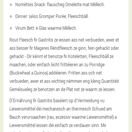
Nomëttes Snack: flauscheg Omelette mat Mëllech.
Dinner: séiss Gromper Purée, Fleeschbäll.
Virum Bett: e Glas waarme Mëllech.
Rout Fleesch fir Gastritis ze iessen ass net verbueden, awer et
ass besser fir Mageres Rëndfleesch ze ginn, fein gehackt oder
gehackt - Dir kënnt et benotze fir Koteletten, Fleeschbäll ze
maachen, oder einfach liicht frittéieren an zu Porridge
(Buckwheat a Quinoa) addéieren. Fritten ass och net
verbueden, awer et ass wichteg nëmmen eng kleng Quantitéit
Geméisueleg ze benotzen an de Plat net ze waarm ze iessen.
D'Ernährung fir Gastritis baséiert op d'Vermeidung vu
Liewensmëttel déi mechanesch an thermesch Schued am
Bauch verursaachen (rau, exzessiv waarme Liewensmëttel) a
Liewensmëttel iessen déi einfach ze verdauen sinn. Mir