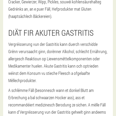
Cracker, Gewierzer, Wipp, Pickles, souwéi kohlensäurehalteg
Gedrénks an, an e puer Fäll, Hefprodukter mat Gluten
(haaptsächlech Bäckereien).
DIÄT FIR AKUTER GASTRITIS
Vergréisserung vun der Gastritis kann duerch verschidde
Grënn verursaacht ginn, dorënner Alkohol, schlecht Ernährung,
allergesch Reaktioun op Liewensmëttelkomponenten oder
Medikamenter huelen. Akute Gastritis kann och optrieden
wéinst dem Konsum vu stieche Fleesch a ofgelaafte
Mëllechprodukter.
A schlëmme Fäll (besonnesch wann et donkel Blutt am
Erbrechung a bal schwaarzen Hocker ass), ass et
recommandéiert medizinesch Berodung ze sichen. A mëlle Fäll
kann d'Vergréisserung vun der Gastritis geheelt ginn andeems