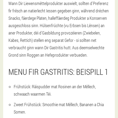
Wann Dir Liewensmëttelprodukter auswielt, sollten d'Preferenz
fir frësch an natierlecht Iessen gegeben ginn, während dréchen
Snacks, fäerdege Platen, halleffäerdeg Produkter a Konserven
ausgeschloss sinn. Hülsenfrüchte (vu Erbsen bis Lënsen) an
aner Produkter, déi d'Gasbildung provozéieren (Zwiebelen,
Kabes, Rettich) stellen eng separat Gefor - si sollten net
verbraucht ginn wann Dir Gastritis hutt. Aus deemselwechte
Grond sinn Roggen an Hefeprodukter verbueden.
MENU FIR GASTRITIS: BEISPILL 1
Frühstück: Räispudder mat Rosinen an der Mëllech,
schwaach waarmen Téi.
Zweet Frühstück: Smoothie mat Mëllech, Bananen a Chia
Somen.