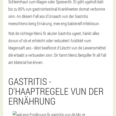
Schleimhaut vum Magen oder Speiseröh. Et gëtt ugeholl datt
bis zu 80% vun gastrointestinal Krankheeten domat verbonne
sinn. An dësem Fall ass d'Ursaach vun der Gastritis
meeschtens keng Ernärung, mee eng bakteriell Infektioun.
Wat de richtege Menü fir akuter Gastritis ugeet, hänkt alles
dovun of ob et erhéicht oder reduzéiert Aciditéit vum
Magensaft ass - dëst beaflosst d'Lëscht vun de Liewensmëttel
déi erlaabt a verbueden sinn. Dir fannt Menü Beispiller fir all Fall
am Material hei ënnen.
GASTRITIS -
D'HAAPTREGELE VUN DER
ERNÄHRUNG