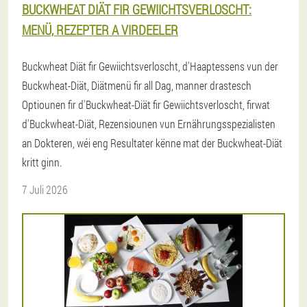
BUCKWHEAT DIÄT FIR GEWIICHTSVERLOSCHT:
MENÜ, REZEPTER A VIRDEELER
Buckwheat Diät fir Gewiichtsverloscht, d'Haaptessens vun der
Buckwheat-Diät, Diätmenü fir all Dag, manner drastesch
Optiounen fir d'Buckwheat-Diät fir Gewiichtsverloscht, firwat
d'Buckwheat-Diät, Rezensiounen vun Ernährungsspezialisten
an Dokteren, wéi eng Resultater kënne mat der Buckwheat-Diät
kritt ginn.
7 Juli 2026